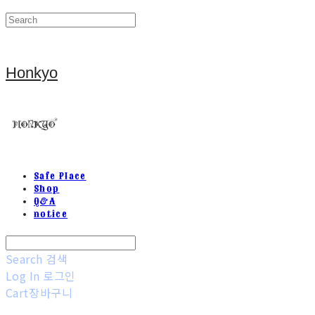
Honkyo
Safe Place
Shop
Q&A
notice
Search
검색
Log In
로그인
Cart
장바구니